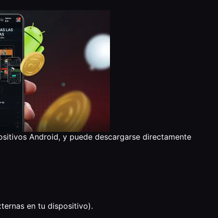
positivos Android, y puede descargarse directamente
ernas en tu dispositivo).