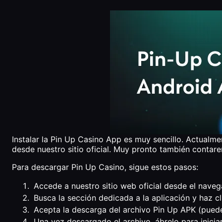
Instalar la Pin Up Casino App es muy sencillo. Actualm
desde nuestro sitio oficial. Muy pronto también contar
Para descargar Pin Up Casino, sigue estos pasos:
Accede a nuestro sitio web oficial desde el naveg
Busca la sección dedicada a la aplicación y haz cl
Acepta la descarga del archivo Pin Up APK (puede 
Una vez descargado el archivo, ábrelo para iniciar 